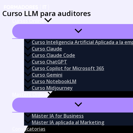
Ir
Curso LLM para auditores
al
contenido
Cursos Online
Curso Inteligencia Artificial Aplicada a la e
Curso Claude
Curso Claude Code
Curso ChatGPT
Curso Copilot for Microsoft 365
Curso Gemini
Curso NotebookLM
Curso Midjourney
Masters Online
Máster IA for Business
Máster IA aplicada al Marketing
Convocatorias